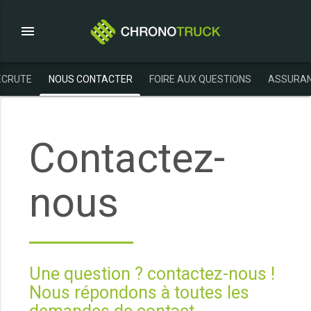
menu
ECRUTE
NOUS CONTACTER
FOIRE AUX QUESTIONS
ASSURAN
Contactez-
nous
Une question ? contactez-nous !
Nous répondons à toutes les