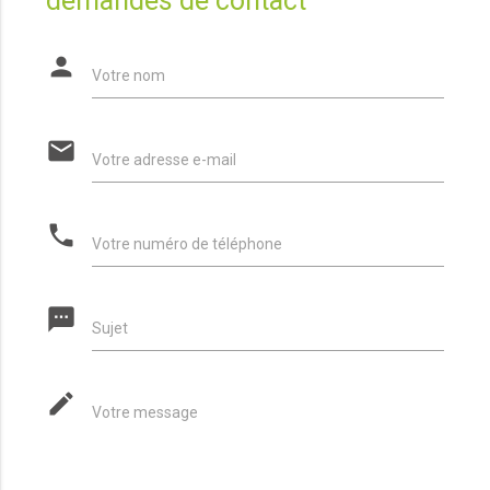
demandes de contact
person
Votre nom
email
Votre adresse e-mail
phone
Votre numéro de téléphone
textsms
Sujet
mode_edit
Votre message