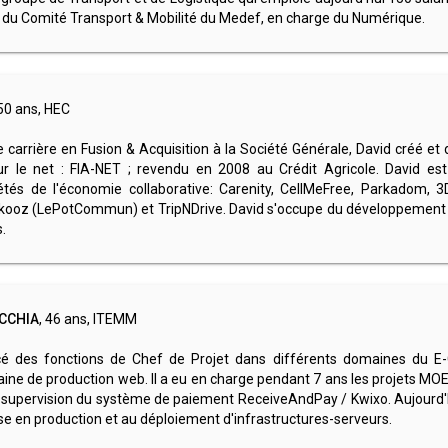
t du Comité Transport & Mobilité du Medef, en charge du Numérique.
 50 ans, HEC
carrière en Fusion & Acquisition à la Société Générale, David créé et d
r le net : FIA-NET ; revendu en 2008 au Crédit Agricole. David est
tés de l'économie collaborative: Carenity, CellMeFree, Parkadom, 3
kooz (LePotCommun) et TripNDrive. David s'occupe du développement de
.
CCHIA
, 46 ans, ITEMM
cé des fonctions de Chef de Projet dans différents domaines du E
ine de production web. Il a eu en charge pendant 7 ans les projets MOE
 supervision du système de paiement ReceiveAndPay / Kwixo. Aujourd'hui
se en production et au déploiement d'infrastructures-serveurs.