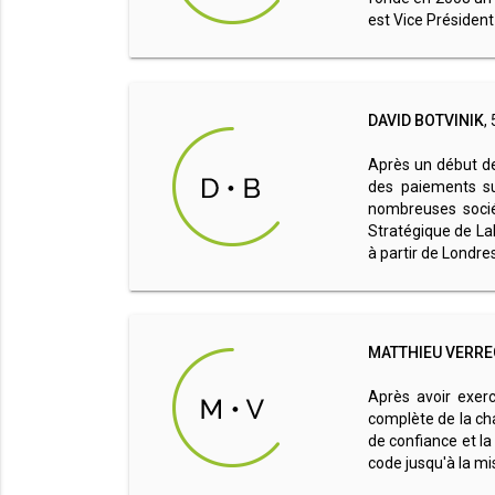
est Vice Présiden
DAVID BOTVINIK
,
Après un début de 
des paiements su
nombreuses socié
Stratégique de La
à partir de Londres
MATTHIEU VERRE
Après avoir exer
complète de la cha
de confiance et la
code jusqu'à la mi